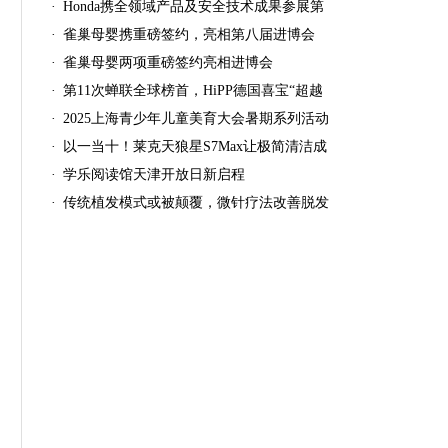
·
Honda携全领域产品及安全技术成果参展第
·
雀巢母婴携重磅签约，亮相第八届进博会
·
雀巢母婴两项重磅签约亮相进博会
·
第11次蝉联全球榜首，HiPP德国喜宝“超越
·
2025上海青少年儿童美育大会暑期系列活动
·
以一当十！莱克天狼星S7Max让极简清洁成
·
学乐阅读馆天津开放日新启程
·
传统植发模式或被颠覆，微针疗法改善脱发