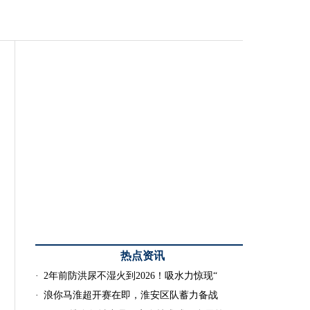
热点资讯
·
2年前防洪尿不湿火到2026！吸水力惊现“
·
浪你马淮超开赛在即，淮安区队蓄力备战