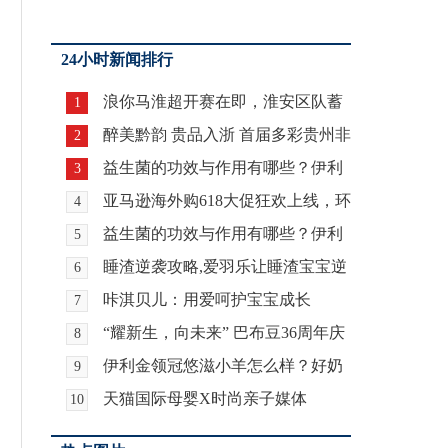
24小时新闻排行
浪你马淮超开赛在即，淮安区队蓄
1
力备战
醉美黔韵 贵品入浙 首届多彩贵州非
2
遗文化
益生菌的功效与作用有哪些？伊利
3
金领冠珍
亚马逊海外购618大促狂欢上线，环
4
球「夏
益生菌的功效与作用有哪些？伊利
5
金领冠珍
睡渣逆袭攻略,爱羽乐让睡渣宝宝逆
6
袭!
咔淇贝儿：用爱呵护宝宝成长
7
“耀新生，向未来” 巴布豆36周年庆
8
典暨
伊利金领冠悠滋小羊怎么样？好奶
9
源品质更
天猫国际母婴X时尚亲子媒体
10
MILKENFANT跨