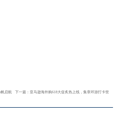
扬帆启航
下一篇：
亚马逊海外购618大促炙热上线，集章环游打卡世