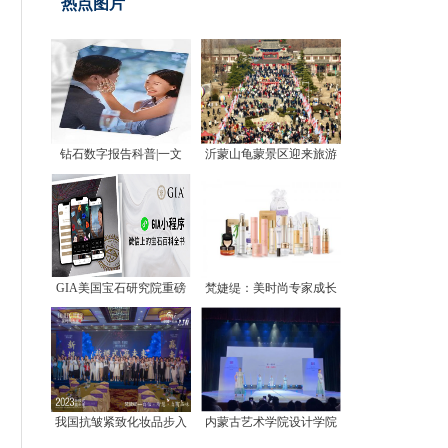
热点图片
钻石数字报告科普|一文
沂蒙山龟蒙景区迎来旅游
GIA美国宝石研究院重磅
梵婕缇：美时尚专家成长
我国抗皱紧致化妆品步入
内蒙古艺术学院设计学院