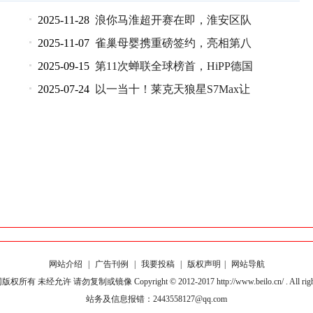
2025-11-28
浪你马淮超开赛在即，淮安区队
2025-11-07
雀巢母婴携重磅签约，亮相第八
2025-09-15
第11次蝉联全球榜首，HiPP德国
2025-07-24
以一当十！莱克天狼星S7Max让
网站介绍
|
广告刊例
|
我要投稿
|
版权声明
|
网站导航
有 未经允许 请勿复制或镜像 Copyright © 2012-2017 http://www.beilo.cn/ . All rights 
站务及信息报错：2443558127@qq.com