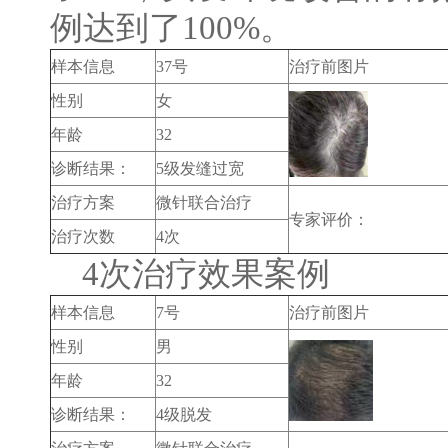
例达到了100%。
样本信息
37号
治疗前图片
性别
女
年龄
32
诊断结果：
5级发缝过宽
治疗方案
微针联合治疗
专家评价：
治疗次数
4次
4次治疗效果案例
样本信息
7号
治疗前图片
性别
男
年龄
32
诊断结果：
4级脱发