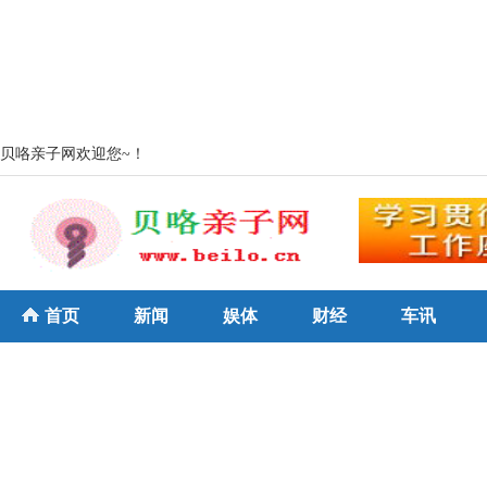
贝咯亲子网欢迎您~！
首页
新闻
娱体
财经
车讯