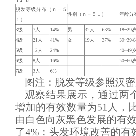
脱发等级分布（ｎ＝５
性别（ｎ＝５１）
年龄分
１）
3级
7人
14%
男
32人
63%
18~29
4级
21人
41%
女
19人
37%
30~39
5级
12人
24%
40~49
6级
8人
16%
50~60
7级
3人
6%
图注：脱发等级参照汉密
观察结果展示，通过两
增加的有效数量为51人，比
由白色向灰黑色发展的有效
了4%；头发环境改善的有