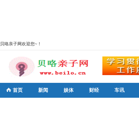
贝咯亲子网欢迎您~！
首页
新闻
娱体
财经
车讯