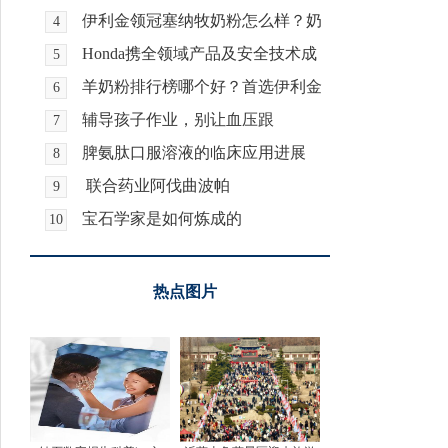
治疗儿童
伊利金领冠塞纳牧奶粉怎么样？奶
4
源新鲜备
Honda携全领域产品及安全技术成
5
果参展第
羊奶粉排行榜哪个好？首选伊利金
6
领冠悠滋
辅导孩子作业，别让血压跟
7
着“急”！
脾氨肽口服溶液的临床应用进展
8
联合药业阿伐曲波帕
9
宝石学家是如何炼成的
10
热点图片