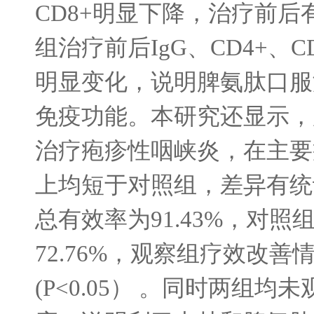
CD8+
明显下降，治疗前后
组治疗前后
IgG
、
CD4+
、
C
明显变化，说明脾氨肽口服
免疫功能。本研究还显示，
治疗疱疹性咽峡炎，在主要
上均短于对照组，差异有统
总有效率为
91.43%
，对照
72.76%
，观察组疗效改善
(P<0.05
） 。同时两组均未