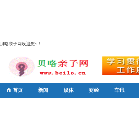
贝咯亲子网欢迎您~！
首页
新闻
娱体
财经
车讯