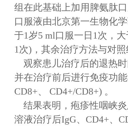
组在此基础上加用脾氨肽口
口服液由北京第一生物化学
于
1
岁
5 ml
口服一日
1
次，大
1
次
)
，其余治疗方法与对照
观察患儿治疗后的退热时
并在治疗前后进行免疫功能
CD8+
、
CD4+/CD8+)
。
结果表明，疱疹性咽峡炎
溶液治疗后
IgG
、
CD4+
、
C