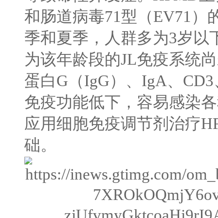
和肠道病毒
71
型（
EV71
）
季和夏季，人群多为
3
岁以
为该年龄段的
JL
免疫系统尚
蛋白
G
（
IgG
）、
IgA
、
CD3
免疫功能低下，容易感染各
应用细胞免疫调节剂治疗
H
础。