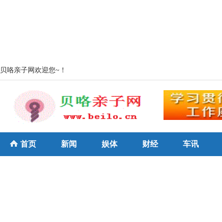
贝咯亲子网欢迎您~！
首页
新闻
娱体
财经
车讯