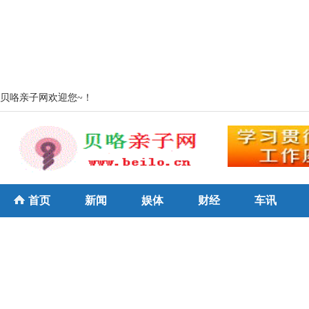
贝咯亲子网欢迎您~！
首页
新闻
娱体
财经
车讯